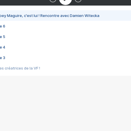
bey Maguire, c'est lui ! Rencontre avec Damien Witecka
e 6
e 5
e 4
e 3
s créatrices de la VF !
e 2
e 1
e Mektoub My Love arrive enfin ! Rencontre avec Shaïn Boumedine et Sal
i : après Toni en famille
elle réalise le bouleversant Dites lui que je l'aime