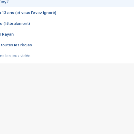
 DayZ
 a 13 ans (et vous l'avez ignoré)
e (littéralement)
im Rayan
 toutes les règles
s les jeux vidéo
us choquant de Rockstar ? - Le scandale BULLY
e plus moche de Steam
du RÊVE tourne au CAUCHEMAR
pendant 8 heures
it… à tort
umiliés par un jeu vidéo
ire - Final Fantasy 8