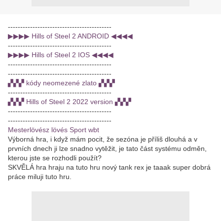
------------------------------------------
▶▶▶▶ Hills of Steel 2 ANDROID ◀◀◀◀
------------------------------------------
▶▶▶▶ Hills of Steel 2 IOS ◀◀◀◀
------------------------------------------
------------------------------------------
▞▞▞ kódy neomezené zlato ▞▞▞
------------------------------------------
▞▞▞ Hills of Steel 2 2022 version ▞▞▞
------------------------------------------
------------------------------------------
Mesterlövész lövés Sport wbt
Výborná hra, i když mám pocit, že sezóna je příliš dlouhá a v
prvních dnech ji lze snadno vytěžit, je tato část systému odměn,
kterou jste se rozhodli použít?
SKVĚLÁ hra hraju na tuto hru nový tank rex je taaak super dobrá
práce miluji tuto hru.