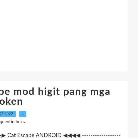
ape mod higit pang mga
token
02.2022
…
 quentin heinz
- ▶▶▶▶ Cat Escape ANDROID ◀◀◀◀ ------------------