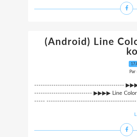
(Android) Line Colo
ko
17.
Par
-----------------------------------------
--------------------------- ▶▶▶▶ Line Color
----- -----------------------------------------
L