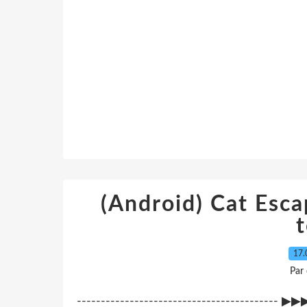
(Android) Cat Esc
17.
Par
-----------------------------------------