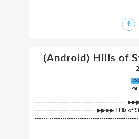
L
(Android) Hills of
22.
Par
------------------------------------------
---------------------------- ▶▶▶▶ Hills of S
------ -------------------------------------
L