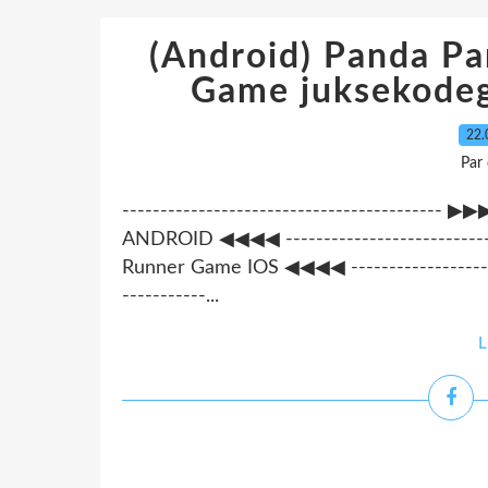
(Android) Panda P
Game juksekode
22.
Par
----------------------------------------
ANDROID ◀◀◀◀ --------------------------
Runner Game IOS ◀◀◀◀ ----------------------
-----------...
L