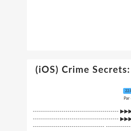
(iOS) Crime Secre
22.
Par
----------------------------------------
------------------------------------------
----------------------------------- ------------