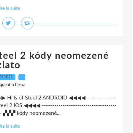
ire la suite
 Steel 2 kódy neomezené
zlato
02.2022
…
 quentin heinz
 ▶▶▶▶ Hills of Steel 2 ANDROID ◀◀◀◀ --------------
teel 2 IOS ◀◀◀◀ ------------------------------------
----- ▞▞▞ kódy neomezené...
ire la suite