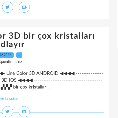
r 3D bir çox kristalları
dlayır
02.2022
…
 quentin heinz
- ▶▶▶▶ Line Color 3D ANDROID ◀◀◀◀ ---------------
 3D IOS ◀◀◀◀ -------------------------------------
- ▞▞▞ bir çox kristalları...
ire la suite