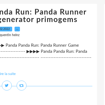
anda Run: Panda Runner
generator primogems
02.2022
…
 quentin heinz
-- ▶▶▶▶ Panda Panda Run: Panda Runner Game
---------------- ▶▶▶▶ Panda Panda Run: Panda
-------------------- -------------------------------
ire la suite