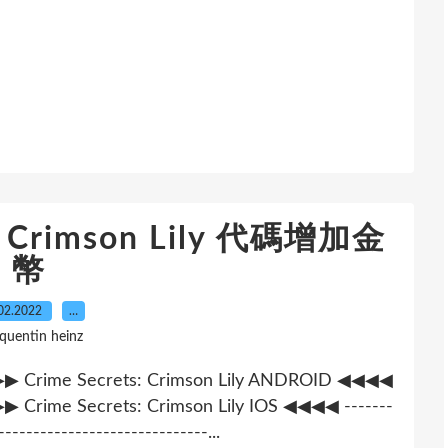
ts: Crimson Lily 代碼增加金
幣
02.2022
…
 quentin heinz
-- ▶▶▶▶ Crime Secrets: Crimson Lily ANDROID ◀◀◀◀
 ▶▶▶▶ Crime Secrets: Crimson Lily IOS ◀◀◀◀ -------
------------------------------...