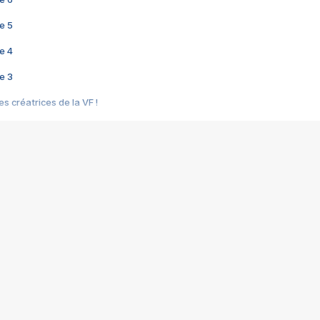
e 5
e 4
e 3
s créatrices de la VF !
e 2
e 1
e Mektoub My Love arrive enfin ! Rencontre avec Shaïn Boumedine et Sal
i : après Toni en famille
elle réalise le bouleversant Dites lui que je l'aime
ais ! Rencontre autour de Vie privée de Rebecca Zlotowski
 de Marguerite, Grave... Rencontre avec Ella Rumpf
 Les Rêveurs, un film intime sur la santé mentale