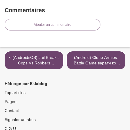
Commentaires
Ajouter un commentaire
< (Android/iOS) Jail Break :
(Android) Clone Armies:
Cops Vs Robbers
Battle Game варати код
juksekodefeil alle sammen
више све >
Hébergé par Eklablog
Top articles
Pages
Contact
Signaler un abus
C.G.U.