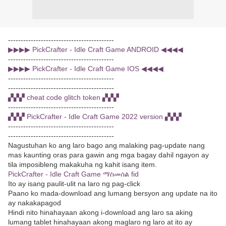
------------------------------------------
▶▶▶▶ PickCrafter - Idle Craft Game ANDROID ◀◀◀◀
------------------------------------------
▶▶▶▶ PickCrafter - Idle Craft Game IOS ◀◀◀◀
------------------------------------------
------------------------------------------
▞▞▞ cheat code glitch token ▞▞▞
------------------------------------------
▞▞▞ PickCrafter - Idle Craft Game 2022 version ▞▞▞
------------------------------------------
------------------------------------------
Nagustuhan ko ang laro bago ang malaking pag-update nang
mas kaunting oras para gawin ang mga bagay dahil ngayon ay
tila imposibleng makakuha ng kahit isang item.
PickCrafter - Idle Craft Game ማስመሰል fid
Ito ay isang paulit-ulit na laro ng pag-click
Paano ko mada-download ang lumang bersyon ang update na ito
ay nakakapagod
Hindi nito hinahayaan akong i-download ang laro sa aking
lumang tablet hinahayaan akong maglaro ng laro at ito ay