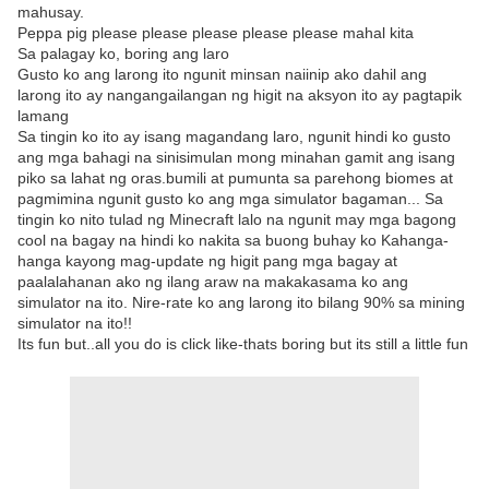
mahusay.
Peppa pig please please please please please mahal kita
Sa palagay ko, boring ang laro
Gusto ko ang larong ito ngunit minsan naiinip ako dahil ang
larong ito ay nangangailangan ng higit na aksyon ito ay pagtapik
lamang
Sa tingin ko ito ay isang magandang laro, ngunit hindi ko gusto
ang mga bahagi na sinisimulan mong minahan gamit ang isang
piko sa lahat ng oras.bumili at pumunta sa parehong biomes at
pagmimina ngunit gusto ko ang mga simulator bagaman... Sa
tingin ko nito tulad ng Minecraft lalo na ngunit may mga bagong
cool na bagay na hindi ko nakita sa buong buhay ko Kahanga-
hanga kayong mag-update ng higit pang mga bagay at
paalalahanan ako ng ilang araw na makakasama ko ang
simulator na ito. Nire-rate ko ang larong ito bilang 90% sa mining
simulator na ito!!
Its fun but..all you do is click like-thats boring but its still a little fun