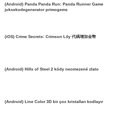
(Android) Panda Panda Run: Panda Runner Game
juksekodegenerator primogems
(iOS) Crime Secrets: Crimson Lily 代碼增加金幣
(Android) Hills of Steel 2 kódy neomezené zlato
(Android) Line Color 3D bir çox kristalları kodlayır