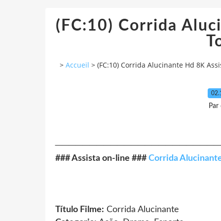
(FC:10) Corrida Aluc
T
>
Accueil
>
(FC:10) Corrida Alucinante Hd 8K Assis
02.
Par
────────────────────────
### Assista on-line ###
Corrida Alucinante
Título Filme:
Corrida Alucinante