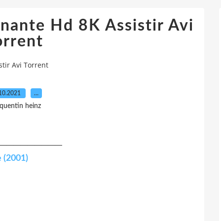
inante Hd 8K Assistir Avi
orrent
tir Avi Torrent
10.2021
…
 quentin heinz
─────────
 (2001)