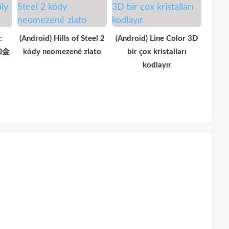
:
(Android) Hills of Steel 2
(Android) Line Color 3D
增加金
kódy neomezené zlato
bir çox kristalları
kodlayır