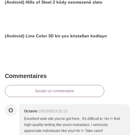
(Android) Hills of Steel 2 kódy neomezené zlato
(Android) Line Color 3D bir çox kristalları kodlayır
Commentaires
Ajouter un commentaire
O
Octavio
10/10/2023 22:13
Excellent web site you've got here.. It's difficult to <br /> find
high-quality writing like yours nowadays. I seriously
appreciate individuals like you!<br /> Take care!!