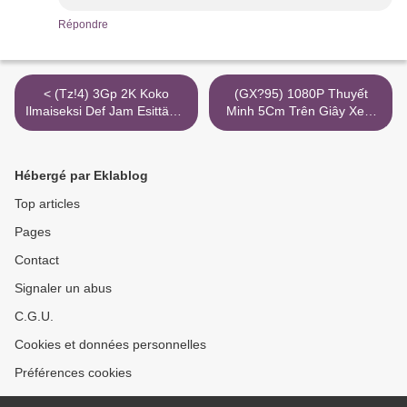
Répondre
< (Tz!4) 3Gp 2K Koko
(GX?95) 1080P Thuyết
Ilmaiseksi Def Jam Esittää...
Minh 5Cm Trên Giây Xem
Hip Hop -Klassikon Synty
3Gp Htv2 >
Hébergé par Eklablog
Top articles
Pages
Contact
Signaler un abus
C.G.U.
Cookies et données personnelles
Préférences cookies