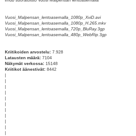
imdb suoratoisto Vuosi Malpensan lentoasemalla
Vuosi_Malpensan_lentoasemalla_1080p_XviD.avi
Vuosi_Malpensan_lentoasemalla_1080p_H.265.mkv
Vuosi_Malpensan_lentoasemalla_720p_BluRay.3gp
Vuosi_Malpensan_lentoasemalla_480p_WebRip.3gp
Kriitikoiden arvostelu:
7.928
Latausten määrä:
7104
Näkymät verkossa:
15148
Kriitikot äänestivät:
8442
|
|
|
|
|
|
|
|
|
|
|