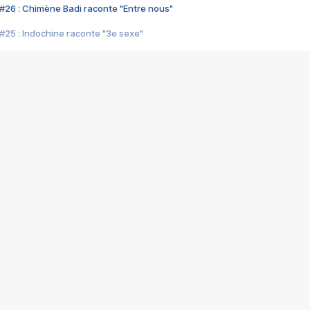
#26 : Chimène Badi raconte "Entre nous"
#25 : Indochine raconte "3e sexe"
#24 : Zaho raconte "C'est chelou"
#23 : Patrick Bruel raconte "Au café des délices"
#22 : Kyo raconte "Le chemin"
#21 : Nolwenn Leroy raconte "Cassé"
#20 : Patrick Hernandez raconte "Born to be alive"
#19 : Lorie raconte "Près de moi"
#18 : Michael Jones raconte "A nos actes manqués" (avec Jean-Jacque
#17 : Khaled raconte "Aïcha"
#16 : Corneille raconte "Parce qu'on vient de loin"
#15 : Indochine raconte "L'aventurier"
14 : Lorie raconte "Sur un air latino"